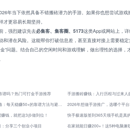
2026年当下依然具备不错搬砖潜力的手游。如果你也想尝试游戏
样才更容易长期坚持。
前，强烈建议先去
必集客、集客圈、5173
这类App或网站上，
动和潜在风险。这能帮你打破信息差，甚至直接对接上需要稳定
出金”问题。结合自己的空闲时间和游戏理解，做出理性的选择，
。
钱靠谱吗？热门可打金手游推荐
手游搬砖赚钱：入行历程与过来人
2026手游搬砖实战攻略：每天稳赚50+的靠谱方法与避坑要点
想赚钱，就把这3步做到位！
目：分享三个创业小项目