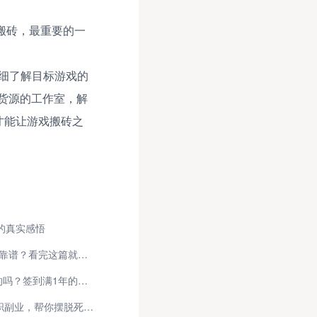
搬砖，最重要的一
详细了解目标游戏的
货源的工作室，解
才能让游戏搬砖之
的真实感悟
2026年想做手游推广，选哪个平台靠谱？看完这篇就懂了！
快手极速版签到365天领手机是真的吗？签到满1年的亲身经历，为你揭秘真相！
在家就能日赚200+！这5种电脑兼职副业，帮你摆脱死工资