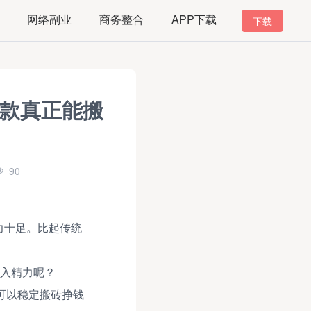
网络副业
商务整合
APP下载
下载
5款真正能搬
90
力十足。比起传统
投入精力呢？
可以稳定搬砖挣钱