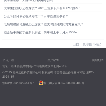
大学生找兼职还在踩坑？2026正规兼职平台TOP10推荐！
公众号如何带动视频号推广？有哪些注意事项？
电脑端视频号直播怎么连麦？连麦时如何关闭对方麦克风？
适合新手做的学生兼职副业，简单易上手，月入1500+
出自：集客圈小编Z
平台介绍
用户帮助
网站地图
地址：浙江省嘉兴市桐乡市梧桐街道庆丰北路458号
© 2025 嘉兴云推科技有限公司 版权所有
增值电信业务经营许可证: 浙B2-
20241151
浙ICP备2023027554号-1
浙公网安备 33040002330402号