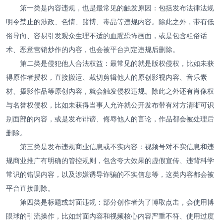
第一类是内容违规，也是最常见的触发原因：包括发布法律法规
明令禁止的涉政、色情、赌博、毒品等违规内容。除此之外，带有低
俗导向、容易引发观众生理不适的血腥恐怖画面，或是包含粗俗话
术、恶意营销炒作的内容，也会被平台判定违规后删除。
第二类是侵犯他人合法权益：最常见的就是版权侵权，比如未获
得原作者授权，直接搬运、裁切剪辑他人的原创影视内容、音乐素
材、摄影作品等原创内容，就会触发侵权违规。除此之外还有肖像权
与名誉权侵权，比如未获得当事人允许就公开发布带有对方清晰可识
别面部的内容，或是发布诽谤、侮辱他人的言论，作品都会被处理后
删除。
第三类是发布违规商业信息或不实内容：视频号对不实信息和违
规商业推广有明确的管控规则，包含夸大效果的虚假宣传、违背科学
常识的错误内容，以及涉嫌诱导诈骗的不实信息等，这类内容都会被
平台直接删除。
第四类是标题或封面违规：部分创作者为了博取点击，会使用博
眼球的引流操作，比如封面内容和视频核心内容严重不符、使用过度