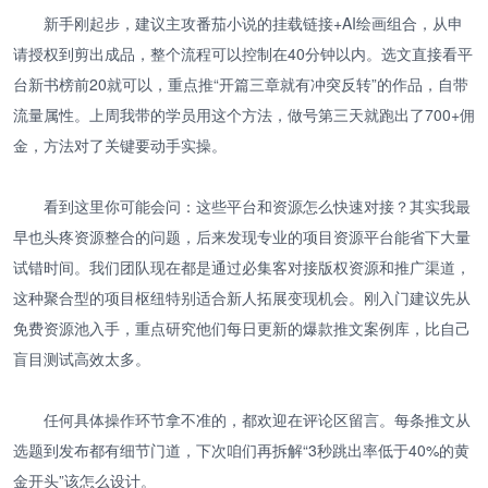
新手刚起步，建议主攻番茄小说的挂载链接+AI绘画组合，从申
请授权到剪出成品，整个流程可以控制在40分钟以内。选文直接看平
台新书榜前20就可以，重点推“开篇三章就有冲突反转”的作品，自带
流量属性。上周我带的学员用这个方法，做号第三天就跑出了700+佣
金，方法对了关键要动手实操。
看到这里你可能会问：这些平台和资源怎么快速对接？其实我最
早也头疼资源整合的问题，后来发现专业的项目资源平台能省下大量
试错时间。我们团队现在都是通过必集客对接版权资源和推广渠道，
这种聚合型的项目枢纽特别适合新人拓展变现机会。刚入门建议先从
免费资源池入手，重点研究他们每日更新的爆款推文案例库，比自己
盲目测试高效太多。
任何具体操作环节拿不准的，都欢迎在评论区留言。每条推文从
选题到发布都有细节门道，下次咱们再拆解“3秒跳出率低于40%的黄
金开头”该怎么设计。