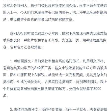
其实水分特别大，操作门槛远没有宣传的那么低，根本不适合零基础
新人上手。今天咱们就抛开虚头巴脑的噱头，把几种主流玩法拆解清
楚，重点讲讲小白真的能做出结果的实操方案。
我刚入行的时候也踩过不少弯路，摸索下来发现有两类玩法对新
手特别友好：AI出片型和平台工具型。先说第一类，用AI辅助生成内
容，省时省力还容易爆量：
1. AI绘画推文 - 目前爆款率相当高的热门形式。利用通义万相、
意间这类国内常用的AI绘图工具，输入小说段落就能生成对应场景插
画，攒5-10张图配上AI解说，就能组成一条完整视频。尤其是做玄幻
类小说，生成的仙侠御剑、古风庭院这类画面，特别吸睛抓眼。我上
个月就有两条AI绘画推文播放量破了50万，光佣金就结算了3000
多。
2. 表情包动态推文 - 操作特别简单，新手一学就会。去微信表情