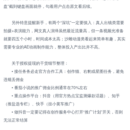
盘”截到键盘画面就停，勾着用户点击原文看后续。
另外特意提醒新手，有两个“深坑”一定要慎入：真人出镜类需要
拍摄+表演能力，网文真人演绎虽然最近流量高，但一条视频光准备
就要四五个小时，时间成本太高；沙雕动漫类看起来简单有趣，其实
需要专业的AE动画制作能力，整体投入产出比并不高。
关于授权提现的干货细节整理：
• 接任务务必走官方合作工具：创作猫、右豹或星图任务，避免
违规丢佣金
• 番茄小说的推广佣金比例通常在70%左右
• 重点操作平台：抖音（用官方热点宝监测爆款话题）、知乎
（推盐选专栏）、快手（挂小黄车推广）
• 做抖音一定要记得在创作服务中心打开“推广计划”开关，否则
无法正常结算