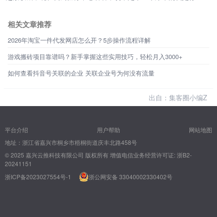
相关文章推荐
2026年淘宝一件代发网店怎么开？5步操作流程详解
游戏搬砖项目靠谱吗？新手掌握这些实用技巧，轻松月入3000+
如何查看抖音号关联的企业 关联企业号为何没有流量
出自：集客圈小编Z
平台介绍
用户帮助
网站地图
地址：浙江省嘉兴市桐乡市梧桐街道庆丰北路458号
© 2025 嘉兴云推科技有限公司 版权所有
增值电信业务经营许可证: 浙B2-
20241151
浙ICP备2023027554号-1
浙公网安备 33040002330402号