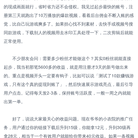
的现成画面就行，省时省力还不会侵权。我见过起步最快的账号，注
册第三天就跑出了10万播放的爆款视频，看着后台佣金不断入账的感
觉，比自己玩游戏爽多了。如果担心找不到素材，去快手或视频号搜
同款游戏，下载别人的视频用去水印工具处理一下，二次剪辑后就能
正常使用。
不少朋友会问：需要多少粉丝才能做这个？其实0粉丝就能直接
起步，我当初那笔5600多的收益，就是用注册才3天的新号做出来
的。重点是视频开头一定要有钩子，比如可以说「测试了10款赚钱游
戏，只有这个真的提现到账了」，然后快速展示游戏亮点，最后引导
用户点击。记得每天发2-3条，保持账号活跃度，一般一周之内就能
出第一单。
好了，说说大家最关心的收益问题。现在爷爷的小农院的推广任
务，用户通过你的链接下载后升到15级，你能拿12元，升到30级再
拿28元，相当于一个有效用户就能给你带来40元收益。如果一条视频