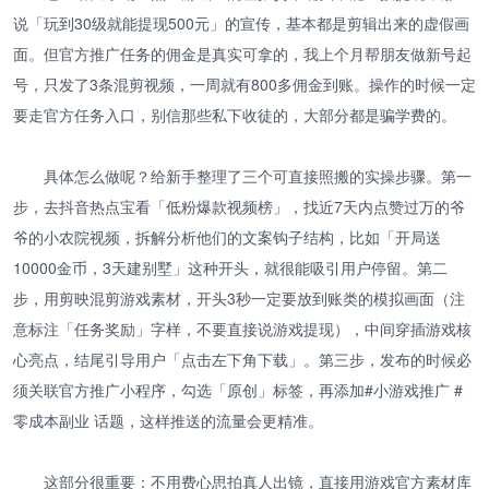
说「玩到30级就能提现500元」的宣传，基本都是剪辑出来的虚假画
面。但官方推广任务的佣金是真实可拿的，我上个月帮朋友做新号起
号，只发了3条混剪视频，一周就有800多佣金到账。操作的时候一定
要走官方任务入口，别信那些私下收徒的，大部分都是骗学费的。
具体怎么做呢？给新手整理了三个可直接照搬的实操步骤。第一
步，去抖音热点宝看「低粉爆款视频榜」，找近7天内点赞过万的爷
爷的小农院视频，拆解分析他们的文案钩子结构，比如「开局送
10000金币，3天建别墅」这种开头，就很能吸引用户停留。第二
步，用剪映混剪游戏素材，开头3秒一定要放到账类的模拟画面（注
意标注「任务奖励」字样，不要直接说游戏提现），中间穿插游戏核
心亮点，结尾引导用户「点击左下角下载」。第三步，发布的时候必
须关联官方推广小程序，勾选「原创」标签，再添加#小游戏推广 #
零成本副业 话题，这样推送的流量会更精准。
这部分很重要：不用费心思拍真人出镜，直接用游戏官方素材库