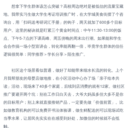
想拿下学生群体该怎么突破？高校周边绝对是被低估的流量宝藏
地。我带实习生做大学生考证培训推广时，在大学城美食街摆了个咨
询台，用「扫码送考研词汇手册」的钩子，两天就加了600多个目标
用户。这里的秘诀就是盯紧三个黄金时间点：中午11:30-13:00的饭
点、下午5-7点的下课高峰、周五傍晚的周末出行潮。如果能和学生
会合作搞一场小型宣讲会，转化率能再翻一倍，毕竟学生群体的信任
逻辑很简单：同学推荐＞学长分享＞陌生推广。
社区这个场景看似普通，做好了却能带来细水长流的转化。上个
月我帮朋友的母婴店做地推，在小区活动中心办了场「亲子绘本共
读」活动，现场来了40多个家庭，后续到店消费的就有12家。做社区
推广要避开两个坑：别在工作日白天去，大爷大妈虽多但大多不是你
的目标用户；别上来就直接推销产品，一定要先做「价值前置」。比
如做教育机构的可以免费开书法体验课，做生鲜配送的可以现场试吃
当季水果，让居民先实实在在感受到好处，加微信的时候就不会抵
触。