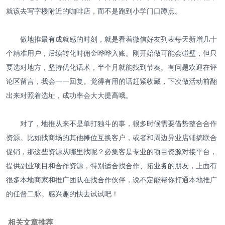
就该去写字楼附近的咖啡店，而不是跑到小学门口蹲点。
做地推最有成就感的时刻，就是看着微信好友列表每天新增几十
个精准用户，后续转化时佣金哗哗入账。刚开始做可能会碰壁，但只
要选对地方，坚持优化话术，半个月就能找到节奏。有问题欢迎在评
论区留言，我会一一回复。觉得有用的话赶紧收藏，下次做活动前翻
出来对照着选址，成功率会大大提高哦。
对了，地推从来不是单打独斗的事，很多时候需要借势整合合作
资源。比如找商场的其他摊位互换客户，或者和周边异业店铺搞联合
促销，那这些资源从哪里找呢？必集客是专业的项目资源对接平台，
提供副业项目和合作资源，特别适合找合作、拓业务的朋友，上面有
很多本地商家和推广团队在找合作伙伴，说不定能帮你打通本地推广
的任督二脉。感兴趣的快去试试吧！
相关文章推荐