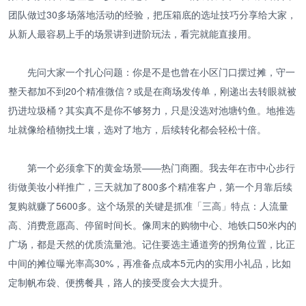
团队做过30多场落地活动的经验，把压箱底的选址技巧分享给大家，
从新人最容易上手的场景讲到进阶玩法，看完就能直接用。
先问大家一个扎心问题：你是不是也曾在小区门口摆过摊，守一
整天都加不到20个精准微信？或是在商场发传单，刚递出去转眼就被
扔进垃圾桶？其实真不是你不够努力，只是没选对池塘钓鱼。地推选
址就像给植物找土壤，选对了地方，后续转化都会轻松十倍。
第一个必须拿下的黄金场景——热门商圈。我去年在市中心步行
街做美妆小样推广，三天就加了800多个精准客户，第一个月靠后续
复购就赚了5600多。这个场景的关键是抓准「三高」特点：人流量
高、消费意愿高、停留时间长。像周末的购物中心、地铁口50米内的
广场，都是天然的优质流量池。记住要选主通道旁的拐角位置，比正
中间的摊位曝光率高30%，再准备点成本5元内的实用小礼品，比如
定制帆布袋、便携餐具，路人的接受度会大大提升。