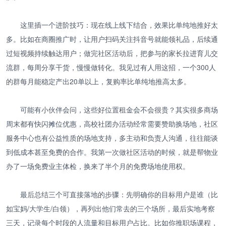
这里插一个进阶技巧：现在线上线下结合，效果比单纯地推好太
多。比如在商圈推广时，让用户扫码关注抖音号就能领礼品，后续通
过短视频持续触达用户；做完社区活动后，把参与的家长拉进育儿交
流群，每周分享干货，慢慢做转化。我见过有人用这招，一个300人
的群每月能稳定产出20单以上，复购率比单纯地推高太多。
可能有小伙伴会问，这些好位置租金会不会很贵？其实很多商场
周末都有快闪摊位优惠，高校社团办活动经常需要赞助换场地，社区
服务中心也有公益性质的场地支持，多主动和负责人沟通，往往能谈
到低成本甚至免费的合作。我第一次做社区活动的时候，就是帮物业
办了一场免费业主体检，换来了半个月的免费场地使用权。
最后总结三个可直接落地的步骤：先明确你的目标用户是谁（比
如宝妈/大学生/白领），再列出他们常去的三个场所，最后实地考察
三天，记录每个时段的人流量和目标用户占比。比如你推职场课程，