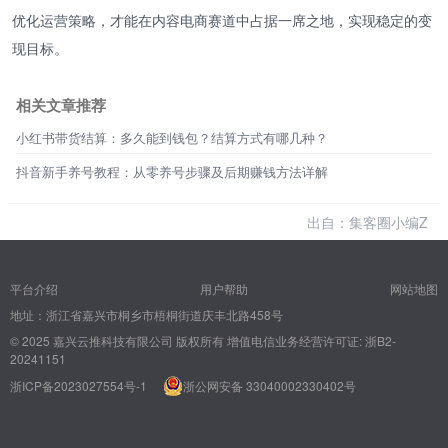
优化运营策略，才能在内容电商赛道中占据一席之地，实现稳定的变
现目标。
相关文章推荐
小红书带货结算：多久能到钱包？结算方式有哪几种？
抖音新手养号教程：从零养号步骤及后期赚钱方法详解
出自：集客圈小编Z
平台介绍
用户帮助
网站地图
地址：浙江省嘉兴市桐乡市梧桐街道庆丰北路458号
© 2025 嘉兴云推科技有限公司 版权所有
增值电信业务经营许可证: 浙B2-
20241151
浙ICP备2023027554号-1
浙公网安备 33040002330402号