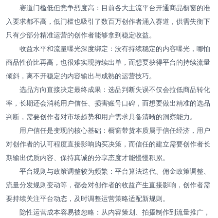
赛道门槛低但竞争烈度高：目前各大主流平台开通商品橱窗的准
入要求都不高，低门槛也吸引了数百万创作者涌入赛道，供需失衡下
只有少部分精准运营的创作者能够拿到稳定收益。
收益水平和流量曝光深度绑定：没有持续稳定的内容曝光，哪怕
商品性价比再高，也很难实现持续出单，而想要获得平台的持续流量
倾斜，离不开稳定的内容输出与成熟的运营技巧。
选品方向直接决定最终成果：选品判断失误不仅会拉低商品转化
率，长期还会消耗用户信任、损害账号口碑，而想要做出精准的选品
判断，需要创作者对市场趋势和用户需求具备清晰的洞察能力。
用户信任是变现的核心基础：橱窗带货本质属于信任经济，用户
对创作者的认可程度直接影响购买决策，而信任的建立需要创作者长
期输出优质内容、保持真诚的分享态度才能慢慢积累。
平台规则与政策调整较为频繁：平台算法迭代、佣金政策调整、
流量分发规则变动等，都会对创作者的收益产生直接影响，创作者需
要持续关注平台动态，及时调整运营策略适配新规则。
隐性运营成本容易被忽略：从内容策划、拍摄制作到流量推广，