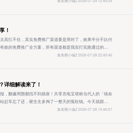
定账号定位方向官方账号需深度契合品牌自身调性与目标用户
集客圈小编Z 2026-07-29 12:49:29
通过评论区回复或私信两种方式触达用户，为用户带来媲美原
而言，美妆领域品牌可深耕产品测评与实用教程，文旅类账号
现依托青豆云的API接口能力：完成工具与视频号账号的关联
通过垂直领域的持续精耕，高效触达并沉淀高匹配度的精准用
特定关键词及对应回复内容，系统便会实时监测评论区动态，
台用户对内容的真实性与实用性有着较高要求，官方账号应规
享！
动触发预设的回复动作。做好视频号评论区运营，真的能带来
容+场景化呈现”的创作模式。例如，结合时下热点议题或用户
区的运营价值，实际上，评论区不只是用户互动的公共场域，
升笔记的用户互动数据表现。优化视觉呈现与信息传递视觉呈
太高扛不住，其实免费推广渠道要是用对了，效果半分不比付
高的核心评估维度，运营得当的评论区，能直接为内容带来相
其中封面与标题设计尤为关键。封面需兼具高清质感与视觉美
有效的免费推广全方案，所有渠道都是我实打实跑通过的，新
链路视频号的核心推荐逻辑以社交关系链为基础，带有好友点
攻略”“避坑指南”等），并适度搭配表情符号增强视觉吸引
容易快速出效果的短视频平台聊起。抖音、快手是当之无愧的
集客圈小编Z 2026-07-28 22:45:40
用户的推荐流。当评论区整体活跃度高、互动量充足时，算法
建深度用户互动机制搭建深度用户互动机制需从多维度切入：
算法推荐的精准度也很高。我之前帮本地一家餐饮品牌做免费
，进而将其推送给更广的好友圈层，触发裂变式传播。提升内
通过发起话题挑战、互动抽奖等活动调动用户参与热情，同时
根没搞复杂：无非是后厨食材处理的过程、门店顾客用餐的热
，评论量是衡量内容热度的核心指标之一。相较于零评论的内
如征集产品使用体验或场景化内容分享，以此强化用户与品牌
月就给店里带了200多桌到店客人，老板高兴得直接给我包了
？详细解读来了！
得平台基础流量池的扶持；而评论区持续增长的互动量，也会
具充分利用小红书企业号提供的功能矩阵，例如配置店铺跳转
根本不用拍得有多专业，用手机原相机直出就行，核心要的就
获取更多曝光。延长用户页面停留时长优质评论区往往会催生
结合平台推广工具（如“薯条”）为优质笔记做流量加持，进一
地定位，再加个类似「北京朝阳美食」的本地话题，周边的用
报，翻遍周围都找不到插座！共享充电宝堪称当代人的「续命
视频页面停留更久。用户停留时长的提升，会向算法传递「内
转化的高效沉淀。基于数据反馈优化迭代建立常态化数据分析
，再聊大家最关心的问题：怎么才能让内容被更多人刷到？抖
站赶车忘了还，硬生生多掏了一整天的冤枉钱。今天就跟大家
进而帮助视频拉高在推荐流及搜索结果中的排名。助力搜索流
括笔记点击率、用户增长曲线、互动率等，基于数据反馈持续
面的「低粉爆款视频榜」能直接看到当下哪些内容容易出爆
帮你把没必要花的钱全省下来。各平台隔夜扣费规则差得可不
集客圈小编Z 2026-07-28 10:46:57
攀升，评论区内容中包含的相关关键词，也会被平台算法抓取
内容形式与创作逻辑进行复用，对数据表现不佳的内容及时调
蹈来说，当时好多商家蹭这个BGM拍产品展示，随便一条视
这类主流品牌的日封顶费大多在29-40元区间，根本不是网上
，互动量高且评论区覆盖对应关键词的视频，排名会更靠前，
跨界合作拓展内容边界，与同赛道优质博主或互补品类品牌开
更简单了，多刷「发现页」的热门话题，跟着话题拍同款内
要是连续3-5天没归还，系统就会直接扣99元的买断费！前阵
现流量沉淀的商业闭环除了公域流量的增益之外，通过评论区
展。例如，美食类官方账号可与厨具品牌合作产出产品测评内
知乎和今日头条的转化效果是最突出的。知乎更适合做专业向
了半小时就把搜电充电宝还回机器，结果因为设备故障被扣了