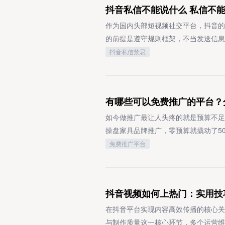
抖音私信不能说什么 私信不
引导转化的关注与私信用户，都是精准
容，形成双向流量导流的正向效应。二
内容种草，比如你是开教育机构的，就
99元买断费，找商家投诉还得自己提
公域曝光流量引导沉淀至私域，已成为
企业号认证是官方账号运营的基础前提
回答里自然带出自己的课程就行。我有
清楚：1. 自然日结算型（代表：美
作为国内头部短视频社交平台，抖音的
作者与商家而言，掌握评论区关键词自
审核通过后确认账号主体的真实性，同
了5000多精准粉丝，现在每个月从知
始计费2. 24小时滚动封顶型（代表：
的前提是遵守规则框架，不当发送信息
运营必不可少的核心环节。这套玩法不
业领域的官方账号需具备对应的专项许
条号之后发行业相关的干货文章就行，
超时买断型：超过5天未归还直接扣9
厘清私信交流的合规边界，既是保障个
抖音私信禁忌
值忠实用户，让每一次互动都产生实实
账号需提供医疗机构执业许可证，以此
签精准推给有需求的用户，我身边就有
电充电宝，第二天早上9点就还了，就
抖音私信交流中的禁忌范畴1. 传播
创作需严格遵循《小红书社区公约》及
这部分内容特别关键，大家一定要记牢
充电宝？综合大家的反馈，最容易踩的
易、实施赌博诈骗等多种类型。这类内
于涉及产品功效的内容，需提供权威检
文，可以同步发到百家号、企鹅号、大
满（尤其是景区晚上这种情况特别多）•
系统识别或经用户举报，平台会第一时
有哪些可以免费推广的平台？分
要求品牌商标的使用需持有有效的商标
百度、腾讯新闻、UC浏览器等多个渠
区域运营限制，小城市借的充电宝拿到
色情内容平台明确禁止传输任何形式的
或已取得合法授权，以此防范知识产权
最新免费推广方法」，用户主动搜索相
着三个充电宝挨个机器试，急得直跺脚
能触发智能审核机制。此类内容不仅会
如今做推广最让人头疼的就是预算不足
行开通广告主账户，并提交相应的资质
一篇关于地推活动策划的方案文，光在
1. 借的时候就开「归还提醒」：在支
为从严处置。3. 实施人身攻击与网
操盘家具品牌推广，零预算就撬动了5
投放。品牌官方账号在小红书的运营推
想做地推的精准商家客户。要是想做商
醒，就怕顺手带回家忘了还2. 提前
令禁止的内容。平台通过人工智能审核
手只要掌握对方法，一个月新增200-
免费推广平台
营策略深度融合，通过持续输出高价值
企业资源对接的平台，上面有200多
利店这种24小时营业的点位，基本不会
打击。情节恶劣的，除会受到平台账号
的核心价值是天然背靠百度生态，你认
态中构建差异化竞争优势。
队做地推，直接在首页点加号发布项目
序里订单状态变已结束+收到扣费短信
人隐私信息未经他人授权，擅自发送其
是：针对客户核心痛点写解决方案类文
一个工具类APP做拉新，在必集客上发
满，立刻打官方400客服电话要求停
侵犯隐私权的违法行为。平台会根据情
坚持发满30篇后，后台数据显示60
抖音视频如何上热门：实用技
动报名，一周就拉了5000多个有效
计费纠纷也别慌：在「黑猫投诉」平台
阶梯式处罚。5. 扩散虚假信息与谣
热搜词，正文字数在1500字左右图文
务类的商家，58同城这个渠道一定要
两个证据一定要留好：借充电宝时机器
经证实的信息，极易引发社会恐慌。平
来要说抖音推广。这个平台的玩法精髓
在抖音平台实现内容高效传播的核心关
务内容+核心优惠/承诺」，比如「上
维权，就靠一段15秒的归还视频，顺
的账号将加大监管力度。6. 推送垃
频榜，模仿热门选题。去年我们测试过
与制作质量这一核心环节，多个运营维