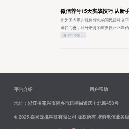
多。特别适合手里有流量但缺变现渠道
先采用1080P及以上分辨率输出内
内容吸引力不足，进而削减后续的流量
类是内容合规性问题，包括发布含有色
微信养号15天实战技巧 从新
性优化，能够显著拉升内容的整体传播
或长期处于休眠状态的账号，平台的初
容会触发系统自动检测或人工审核处罚
稳定持续的优质内容输出、常态化的数
触达的用户规模十分有限。除此之外，
如批量操作刷涨粉丝量、互动量等，破
作为国内用户规模领先的国民级社交平
毕竟任何算法机制都存在一定的变量因
报且核实有效等，账号信誉度将直接受
识产权与合法权益侵害问题，涉及抄袭
迭代完善，账号培育的重要性正不断凸
解。
营销导向过度与价值供给失衡若直播内
知识产权保护相关规定。当账号出现功
将系统拆解15天账号培育体系，助力
微信养号技巧
留资、添加私人联系方式，全程未提供
通过平台官方通知或账号后台提示，定
运营的能力提升。微信账号培育的核心
于推荐“价值内容+商业转化”比例平
触发处罚机制，这一过程需确保所有关
中，需严格遵循微信社区规范，坚决杜
控模型，最终导致流量被压制。破解房
通过平台官方申诉渠道提交相关证明材
为符合平台算法的安全阈值要求。维持
资质认证体系解决流量受限问题的核心
求复核，申诉时需确保信息真实、逻辑
资料页信息、发布符合真实社交属性的
业的全部法定资质文件，确保已在视频
守平台运营规则，避免再次出现同类违
跃度权重，增强系统对账号的信任度评
系统学习平台《直播行为规范》，建立
常操作符合平台要求。平台处罚机制的
短时间内频繁切换登录设备、使用第三
表述。同时，要将直播定位从“产品推销
违规账号实施的分级处罚机制，其核心
导致账号功能受限或封禁。15天精细
平台介绍
用户帮助
基于用户实际需求的购房决策建议。重
整体平衡。这类机制并非单一的处罚措
需采用本人真实身份信息完成注册流程
式，重构内容呈现逻辑，打造主题化直
级的功能限制范围。这套机制根据违规
个维度，包括高清真实头像、规范昵称
地址：浙江省嘉兴市桐乡市梧桐街道庆丰北路458号
解析”“最新住房信贷政策深度解读”
行为，账号仅部分基础功能受限，如内
准，降低初始账号被标记为营销号的概
© 2025 嘉兴云推科技有限公司 版权所有
增值电信业务经营许
播过程中，需灵活嵌入多元互动环节，
短，完成整改后可较快恢复；中级限制
议优先从手机通讯录、QQ好友等已验
论互动，并及时响应观众的各类疑问，
性、推荐流量分配、关注操作等核心功
制在平台安全阈值内（通常不超过20