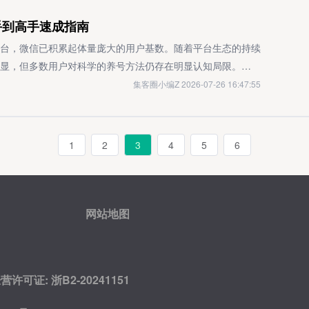
的朋友，经常能淘到佣金比例超70%的优质项目。
容，确保画面细节呈现的完整性。综合来看，上述运营细节的系统
推荐量级。账号权重偏低与历史行为负向影响对于新注册账号
情、暴力元素、虚假信息等违反平台内容标准的作品，这类内
手到高手速成指南
潜力，但我们也需要理性认知平台推荐机制的动态变化特性。
始流量分配机制通常会设置较低的曝光阈值，导致直播初期可
；第二类是数据异常行为，即通过非自然手段干预账号数据，
据复盘与策略迭代，仍是提升长期传播成功率的核心路径——
若账号存在历史违规记录，比如曾发布不合规内容、被用户举
坏平台公平竞争环境，会被系统判定为数据作弊；第三类是知
台，微信已积累起体量庞大的用户基数。随着平台生态的持续
素，而稳定的优质内容供给，才是应对平台不确定性的最优
损，平台会启动重点监控模式，对直播流量实施阶段性限制。
他人原创内容、盗用肖像或作品、侵犯商标权等行为，违反了
显，但多数用户对科学的养号方法仍存在明显认知局限。本文
容从开场就呈现出强烈的商业推广属性，比如高频次引导用户
能限制时，创作者可通过以下步骤逐步推进恢复流程：首先需
用户构建健康、安全的微信账号生态，实现从基础使用到深度
集客圈小编Z 2026-07-26 16:47:55
实质性信息增量，将直接引发用户快速流失。平台算法更倾向
位具体违规点位，及时删除或隐藏涉及违规的内容，避免持续
准则遵守平台规则是账号培育的首要前提。在日常使用过程
衡的直播间，单纯以广告转化为核心目标的内容极易触发营销风
联违规内容均得到妥善处理；在确认违规内容已全部清理后，
绝高频添加陌生好友、传播违规信息等风险行为，确保账号行
产视频号直播限流的可落地实操路径夯实合规底层基础，完善
料（如原创证明、误判情况说明等），清晰陈述实际情况并请
账号健康活跃状态是培育工作的核心基础。通过定期优化个人
1
2
3
4
5
6
前提，是搭建起完善的合规框架。需优先核查并补全个人或企
清晰，以提高申诉审核通过率；处罚解除后，创作者需严格遵
朋友圈动态、参与平台官方活动等行为，可有效提升账号的活
号后台完成全流程合规认证。开播前，应组织运营与主播团队
规，建议定期查阅平台最新社区规范，确保内容创作与账号日
级。规避高风险操作是保障账号安全的关键。培育期间应避免
专属的“合规话术清单”，明确划定需要规避的敏感词汇与夸大
定义与分级所谓“小黑屋”，本质上是平台基于自身规则体系对
方辅助工具等敏感行为，此类操作易触发平台风控系统预警，
”转向“专业购房服务”，客观呈现楼盘的核心真实信息，提供
目的是通过功能限制警示用户规范自身行为，维护社区生态的
化培育实施框架首日：账号创建与基础信息配置账号注册阶段
网站地图
构内容价值体系，强化互动场景设计要突破传统的楼盘讲解模
施，而是根据违规行为的性质与情节严重程度，设置了不同层
，设置简洁易辨识的账号名称。同时，需完整填充个人资料各
播框架，比如“新手购房风险规避策略”“户型评估的核心维度
情节的严重程度，主要分为三个层级：初级限制针对轻微违规
、性别及地区信息，确保资料页信息完整度达到平台推荐标
等垂直干货议题，通过专业知识输出吸引精准购房用户群体。直
容发布权限临时冻结、互动评论功能暂停等，通常限制周期较
率。次日：安全添加初始社交关系启动社交关系链构建时，建
可证: 浙B2-20241151
比如实时问答、观点投票、房产知识竞答等，主动引导用户评
适用于较严重的违规行为，除基础功能外，账号的搜索可见
证的熟人社交流量中添加联系人。单日添加好友数量需严格控
用高互动数据向算法传递直播间的优质正向信号。精细化运营
能都会受到影响，限制周期相对较长，需通过申诉与整改双重
人），添加时需附言个性化验证信息，减少被系统判定为批量