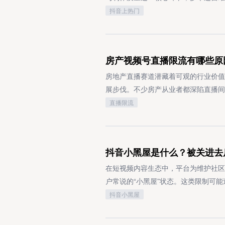
天坚持在58同城刷新服务信息，现在
集客的对接平台还挺好用：上面能查全
等行为，不仅会干扰用户的正常使用体
现，比单纯展示效果的播放量高出7倍
达效率（也就是行业内常说的「打开率
抖音上热门
真实的服务案例实拍图，用户的信任感
标得明明白白。他们每周还会更新各品
制措施，情节严重的将予以永久封禁。
特写+皱眉表情），字幕用黄底黑字的“
是否产生点击意愿，核心取决于视频封
沉淀。每天更3条左右的内容就行，内
费这类羊毛，经常出差的人用着特别方
发布涉及敏感事件的评论或表达不当政
官网链接或关联小程序，新号月销30
息：内容主题的明确指向、实用价值的
类。平时可以发起一些低成本的小活动
~下次借之前记得多瞅一眼计费规则，
私信中涉及此类话题，确保交流全程合
惊人。建议先选3-5个行业相关话题持
成协同合力，才能有效降低用户的点击
房产视频号直播限流有哪些原
之前帮一家线下花店做微博推广，情人
账号近期存在发送违规信息的记录，平
推荐权限，每天蹲在“家装”话题下答
心运营指标「完播率」）的优化，核心
3000多精准粉丝，当月订单量直接
24至72小时内自动解除，期间需严格
89%家庭忽略板材环保等级”），中
的初期创作者而言，建议将单条内容时
房地产直播赛道潜藏着可观的行业价值
在坚持。每天抽出2小时左右维护这些
短时间内向大量用户发送雷同内容、高
带来300多咨询，后台数据显示客户客
式，避免因节奏拖沓、核心信息后置导
展步伐。不少房产从业者都深陷直播间
个月，靠免费渠道就赚了5600多，
为，系统会自动启动风控程序，临时限
台：做本地生意必做58同城，重点发
更适配短视频用户的碎片化观看场景与
颈？本文将系统拆解房产视频号直播限
直播限流
言，我都会一一回复。觉得有用的话赶
样性，降低风控触发风险。3. 受接
搜现在权重很高，公众号每周更新2篇
核心依赖于「超预期体验」的精准构建
略，助力从业者突破流量桎梏，全面激
核心逻辑特别简单：找到你的目标用户
置了特定互动权限，其他用户就无法成
服饰美妆类赛道，直接搬运抖音视频加“
的强反转设计、观点的新锐独特视角，
质合规性不达标（底层核心制约因素）
说的这些平台各有侧重，组合搭配使用
明，确认自身是否符合私信发送条件。
个平台后，最大的痛点就变成资源对接
分享意愿，从而形成「观看-共鸣-转
监管范畴，内容平台对该领域的直播审
抖音小黑屋是什么？被关进去
副业项目和合作资源，适合想找合作、
等技术类问题，可能导致私信功能短暂
合型平台。它不仅汇总了上千个推广任
容实现跨圈层传播的核心推手。用户互
地产经纪备案证书》《营业执照》等法
只要肯用心深耕，免费推广一样能接到
多数情况下即可恢复正常使用。5. 
广需求方会主动找上门，去年我通过平
内容设计主动引导讨论发生。比如在内
账号合法合规的核心标尺。除此之外，若
在短视频内容生态中，平台为维护社区
号，平台可能作出私信功能永久封禁、
20%。说实在的，免费推广拼的就是
话题，都能有效降低用户的表达门槛，
表述”等夸大或诱导性言辞，将直接违
户常说的“小黑屋”状态。这类限制可
申诉渠道提交相关证明材料，申请复核
算法机制（抖音） + 专业背书（知
须与内容主题高度绑定，避免生硬引导
处罚机制。内容价值供给缺失与用户体
正常使用。不少创作者由于对平台规则
抖音小黑屋
能的组成部分，其使用仍需遵守平台的
言我都会详细解答实操方案。找靠谱项
保障用户基础观看体验的首要前提。高
演示、户型图展示等基础信息传递层面
限的情况。掌握这类限制的科学应对方
号安全的有效方式，也是广大用户维护
机会，尤其是企业推广需求和供应链资
接影响用户的观赏舒适度，避免因画质
停留时长大幅缩短。当用户平均观看时
的核心原因，通常与内容合规性、账号