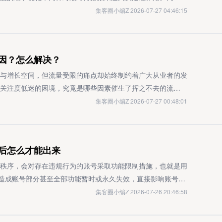
店里60%的订单都来自这个平台。发信息的时候别忘了多上传
国各地的充电宝点位热力图，连哪些商场深夜会关闭归还区都
验，还可能潜藏诈骗风险。平台会对这类账号采取私信功能限
。记住两个核心关键点：视频前3秒必须有强冲突（比如油污
」），是决定内容能否进入用户视野的第一道核心关卡。用户
集客圈小编Z 2026-07-27 04:46:15
会强很多。微博的社交属性非常强，很适合做品牌互动和用户
牌的优惠活动，比如怪兽充电周三免押金、街电周末首小时免
7. 讨论政治敏感话题抖音对政治类相关言论实行严格管控，
悬念体”（例如“喷完我傻眼了…”）。转化路径用评论区置顶挂
面与标题能否在转瞬即逝的信息流曝光窗口内传递三层关键信
容可以涵盖行业新鲜资讯、真实用户案例、门店/产品动态三
便。你们租充电宝的时候还踩过啥坑？欢迎在评论区唠唠经验
治观点，可能导致内容被下架或账号功能受限。用户需避免在
0单的案例我都见过3例。知乎的内容门槛确实高，但回报相当
直观呈现，以及情感或趣味层面的强吸引力。只有当这三者形
，比如「转发抽免单」，花不了多少钱但传播效果特别好。我
关键时刻真能省出一顿火锅钱！
规。二、私信功能异常的常见成因1. 账号功能被临时管控若
续回答（例如“装修如何避坑”）。我当时为了升到7级拿到好物
决策成本，大幅提升内容的初始触达效果。内容完成度（即核
因？怎么解决？
节的时候发起了「晒出你的爱情故事」征集活动，一周就涨了
台可能对其私信功能采取临时冻结措施。此类限制通常会在
2个专业问题。具体操作方法是：开头用数据破题（“调研显示
在于对内容时长与叙事节奏的科学把控。对于处于冷启动阶段
翻了3倍。最后给大家提个醒：免费推广虽然不用掏推广费，但贵
遵守平台规范，避免二次触发限制机制。2. 触发系统风控机制
间穿插产品应用场景，结尾放检测报告截图。三个月后单条回答
长控制在20秒以内，通过精简叙事结构、拉高信息密度的方
与增长空间，但流量受限的痛点却始终制约着广大从业者的发
平台，坚持一个月基本就能看到明显效果。我刚做推广的头一
频次发起私信互动等行为，可能被判定为营销推广或骚扰行
单价达到4800元，远高于其他渠道。再额外推荐几个差异化平
致用户中途划走。平台运营数据显示，紧凑明快的内容节奏，
关注度低迷的困境，究竟是哪些因素催生了挥之不去的流量瓶
现在每个月稳定在2万左右的收入。有什么问题可以在评论区留
制账号的私信权限。建议用户调整私信发送频率，丰富内容多
“周边优惠”版块（信息带上手机号，曝光量涨三倍）；微信搜一
使用习惯。内容传播力（对应核心指标「转发率」）的提升，
流的底层逻辑，结合一线行业实操经验提炼可落地的优化策
集客圈小编Z 2026-07-27 00:48:01
紧收藏这篇文章，免得下次想用的时候找不到了。其实推广的
收方权限设置影响如果对方用户关闭了非好友私信通道，或是设
带产品故事的图文，标题前加地域词如“深圳人”；小红书适合
。当内容呈现超出用户的固有认知或情感预期时——比如情节
活直播间的传播效能。房产视频号直播流量受限的核心诱因资
聚集在哪里，再把有价值的内容精准传递给他们就够了。上面
功向其发送私信。这种情况下，可通过查看对方主页的权限说
ootd穿搭”标签，就能实现零成本流量互通。当内容覆盖五六
或是实用价值的超预期增量输出——就更容易激发用户的主动
房地产行业因直接关联公共利益与市场秩序稳定，历来处于强
效果会更好。必集客是专门的项目资源对接平台，上面有不少
4. 网络与技术故障干扰偶尔因网络连接不稳、应用缓存异常
效率。我自己摸索时走过不少弯路，后来接触了必集客这类整
发」的完整传播闭环。这种基于深度价值认同的分享行为，是内
核机制也格外审慎严格。主播个人及其所属机构是否持有《房
后怎么才能出来
拓业务的朋友，大家可以根据自己的实际需求选合适的渠道。
失效。用户可尝试切换网络环境、清除应用缓存后重启应用，
务，还打通了各类企业资源池。简单说就是：你做好内容，推
动深度（对应核心指标「评论率」）的强化，需要通过前置性
定资质，且已在视频号后台完成全流程合规认证，是平台判定
大订单，赶紧动手试试吧！
账号处于永久处罚状态对于严重违规或多次违反平台规则的账
台对接帮社区水果店谈成3家超市供货，抽佣比传统渠道高出
容结尾设置开放性讨论议题，或是通过置顶评论抛出轻量互动
直播内容出现“投资回报承诺”“收益保本保障”“学区房绝对化
秩序，会对存在违规行为的账号采取功能限制措施，也就是用
甚至账号注销的处罚决定。用户若对处罚有异议，可通过官方
执行力。重点平台每天投入1小时，按照搜索逻辑（百家号）+
带动评论区的自然活跃。需要特别注意的是，这类互动设计必
反《广告法》规定与平台内容规范，触发限流乃至账号封禁的
能造成账号部分甚至全部功能暂时或永久失效，直接影响账号的
解封。尽管私信属于相对私密的交流场景，但作为公共平台功
乎）的三板斧推进就够了。有困惑的地方欢迎随时交流，看到留
导致的用户体验割裂。视觉呈现质量（核心是画面清晰度）是
验不佳若直播间内容缺乏差异化设计，仅停留在机械性的沙盘
理解不到位，或是日常操作存在疏忽，都可能遭遇账号功能受
集客圈小编Z 2026-07-26 20:46:58
统一规范。秉持文明互动、理性表达的原则，既是保障个人账
目资源时有个省心选择，必集客这类平台聚合了各类商务合作
清细腻的画面质感，不仅能大幅提升内容的专业感知，更会直
，既未输出深度价值也无独特创新视角，将直接导致用户平均
法，对于及时恢复账号正常运营至关重要。账号触发功能限制
健康网络生态的应尽义务。
源十分丰富。我同事兼职做项目对接，每月能稳定增收4000
模糊引发的负面观感。在拍摄设备性能允许的前提下，建议优
长、互动频次等核心指标低于平台同赛道均值时，算法会判定
行为规范性直接相关。具体可归纳为以下几类常见情形：第一