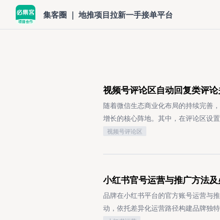
集客圈 ｜ 地推项目拉新一手接单平台
视频号评论区自动回复类评论
随着微信生态商业化布局的持续完善，
增长的核心阵地。其中，在评论区设置
户的突出优势，已成为不少运营者提效
视频号评论区
间。如何设置视频号评论区的关键词自
生能力，需借助第三方运营管理工具青豆云完成
于多平台内容账号互动管理的专业工具
小红书官号运营与推广方法及
员工号、快手、微博等多平台，可统一
词对应的回复话术，工具界面简洁易操
品牌在小红书平台的官方账号运营与推
移动端APP下载，运营者可随时随地
动，依托差异化运营路径构建品牌独特
前往青豆云官网查询，平台还支持免费