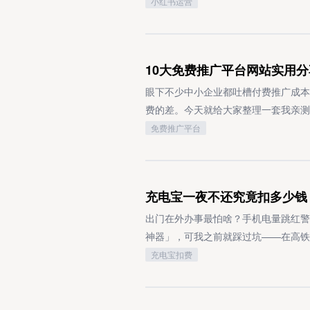
小红书官方账号的运营推广策略精准锚
小红书运营
包含预设关键词的内容后，系统会自动
画像，据此确立清晰的内容赛道。举例
生自动回复的即时交互体验。其具体实
则可聚焦目的地攻略与实景体验分享，
绑定后，运营者只需在工具后台配置好
户群体。构建高价值内容体系小红书平
10大免费推广平台网站实用分
一旦识别到符合规则的关键词，就会自
避生硬的广告植入，转而采用“干货内
流量增益吗？很多运营者容易忽略评论
普遍存在的需求痛点策划内容，以此提
眼下不少中小企业都吐槽付费推广成本
更是视频号算法推荐体系中权重占比极
现优化是提升笔记点击率的核心环节，
费的差。今天就给大家整理一套我亲测
当可观的额外流量倾斜。激活社交推荐
感，标题则应突出核心信息点（如“实用
手照着步骤做就能直接上手。咱先从最
免费推广平台
赞、评论互动的内容，更容易进入其他
力，贴合平台年轻用户的审美偏好。搭
必做阵地，这两个平台不仅流量池大，
会判定内容具备社交话题性与传播价值
第一时间响应评论区留言与私信咨询，
推广，就是每天更3条短视频，内容压
容热度权重在视频号的算法评估模型中
鼓励用户原创内容（UGC）产出，例
闹场景、厨师秀刀工的小片段。头一个
充电宝一夜不还究竟扣多少钱
容，拥有充足互动热评的视频更容易获
之间的情感联结。高效运用平台功能工
个大红包。想知道怎么快速上手？其实
反向推动内容进入更大规模的流量池，
链接、创建品牌专属话题标签等，同时
是真实感。发视频的时候别忘了带上本
出门在外办事最怕啥？手机电量跳红警
大量延伸讨论或趣味回复，吸引用户在
步扩大内容曝光范围，推动流量向实际
户刷到的概率会高很多。说完基础操作
神器」，可我之前就踩过坑——在高铁
容优质、用户认可度高」的正向信号，
机制，定期追踪后台核心数据指标，包
音这边的「热点宝」一定要用起来，里
好好捋捋共享充电宝隔夜扣费的门道，
充电宝扣费
量布局近年来视频号搜索流量规模持续
优化内容策略。例如，对高互动笔记的
品。就拿之前火遍全网的「科目三」舞
是一点：怪兽充电、街电、美团充电宝
纳入内容索引。当用户搜索相关话题时
整方向。开展跨界合作与资源联动通过
频都能轻松拿几十万播放。快手的话就
传的99元封顶。但有个坑一定要注意：
进而获得持续稳定的被动搜索流量。实
展联合创作，实现受众资源的共享与拓
容，流量基本不会差。文字类平台里，
子贵州有位游客就遇上了糟心事：只用