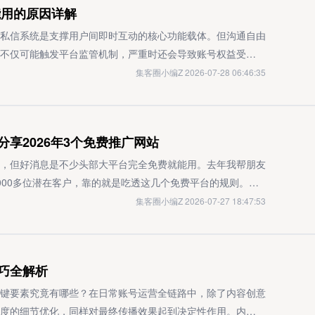
能用的原因详解
度极高的意向客群。借助前文提到的关键词自动回复机制，将
、品牌小红书官方账号运营的资质要求企业主体认证资质完成
专门去答「孩子数学成绩差怎么快速提升」这类精准问题，在
供归还照片才能退款。具体的计费规则主要分三种，一定要搞
视频号商业化运营的核心路径。对于想要做好视频号运营的创
，需提交营业执照、法定代表人身份证明等相关材料，经平台
个做育儿赛道的学员，坚持在知乎答育儿相关问题，半年就攒
团充电宝）：每天0点自动结算前一天的费用，当天再借会重新开
私信系统是支撑用户间即时互动的核心功能载体。但沟通自由
动回复的玩法、读懂视频号评论区的流量逻辑，是做好精细化
时解锁企业号专属的商业功能权限。行业专项许可资质特定行
乎过来的咨询就有30多个。今日头条的操作门槛更低，开通头
小电）：从借出时间算起满24小时算1天，单日最高收29元3.
不仅可能触发平台监管机制，严重时还会导致账号权益受损。
仅能高效承接曝光流量，更能通过精准互动将观众转化为高价
可资质，例如食品类账号需持有食品经营许可证，医美服务类
比如做装修的就写《家庭装修避坑指南》，平台会根据内容标
9元押金抵买断费我上次出差就踩过这个坑：晚上8点借了个小
人账号安全的前提，也是维护平台良性社区环境的基础。一、
集客圈小编Z 2026-07-28 06:46:35
在在的商业价值。
规避因资质不全导致的平台违规风险。内容合规审查标准内容
同行靠一篇10万+阅读的装修干货，直接签了3单装修合同。
因为跨了个自然日，硬生生被收了两天的钱！为啥总有人忘还
违法违规信息此类行为具体包括散布暴力恐怖信息、撮合毒品交
平台相关规定，严禁发布虚假宣传信息或诱导性分享内容。对
：多平台分发能把单篇内容的价值拉到最大。写好一篇干货
坑有三个：• 地图上明明标了归还点，到了现场才发现机器全
容不仅严重违反平台管理规范，更直接触碰法律红线。一旦被
测报告作为佐证，确保内容的合法性与合规性。知识产权保护
鱼号，这些都是头部互联网公司旗下的内容平台，发布后会被
 充电宝本身有故障充不进电，电耗光了还在持续计费• 有跨
间采取账号封禁措施，并同步向监管部门报备。2. 发送低俗
享2026年3个免费推广网站
注册证明文件，内容中涉及的图片、视频等素材需为原创作品
道收录。发的时候记得标题里要埋精准关键词，比如「2026年
大城市根本还不了上周在杭州东站我就撞见个小姑娘，手里攥
露骨文字、色情图片或视频，即便是隐晦的性暗示表述，也可
侵权风险。广告投放资质准备如计划开展付费推广活动，需先
关内容的时候，你的内容更容易排在前面被找到。我之前写过
都还不上。避免多扣费的实操技巧我亲测有用的方法有三个：
污染社区氛围，还可能对其他用户构成骚扰，平台将对此类行
，但好消息是不少头部大平台完全免费就能用。去年我帮朋友
文件，严格遵循平台广告审核标准与流程，确保推广内容合规
百家号就拿了10万+阅读，直接带来了50多个咨询电话，全是
付宝小程序里可以设震动提醒，我自己设的是每天19点自动提
络暴力针对他人的辱骂、诽谤、威胁等恶意言论，均属于平台明
000多位潜在客户，靠的就是吃透这几个免费平台的规则。新
广，需始终以用户需求为核心导向，将合规资质要求与创新运
务合作类的推广，必集客这个平台绝对不能错过。它是专门做
锁定归还点：打开高德地图搜「充电宝归还点」，优先选连锁便
系统与人工举报核查相结合的双重机制，对这类行为实施精准
300条精准咨询完全有可能。第一个打头阵的必须是百家号。它
集客圈小编Z 2026-07-27 18:47:53
内容，实现品牌影响力的长效增长，从而在竞争激烈的平台生
万注册用户，企业可以免费发布各类推广需求。比如你需要找团
跑空3. 归还时要做「三确认」：机器屏幕显示归还成功+小程
处罚外，还可能承担相应的民事或刑事责任。4. 泄露他人个
真写的行业干货很容易被精准用户搜到。我常用的操作方法
，跟着平台模板填好佣金比例、推广要求就可以了。我之前帮
，少一个都不行！特别提醒：要是到了现场发现机器卡槽全
身份证号、家庭住址、联系方式等敏感个人信息的行为，属于
章，比如“家具甲醛问题如何破解”，文末自然带出自家产品。
了任务，设的佣金比例是70%，当天就有200多个地推团队主
止计费，客服会给你发专属停机编码，不会再继续扣钱。真遇上
节严重程度，对涉事账号采取警告、功能限制直至永久封号的
%的新客户都是从百度搜索进来的。核心要点是标题要包含行业
巧全解析
新用户，看着佣金哗哗结算到账的感觉真的特别踏实。做生活服
提交订单截图等凭证，7成用户都能在48小时内拿到退款。有
言尤其是在公共安全、医疗卫生等民生关键领域，编造或转发未
并茂，配3张实拍图，这样内容存活率能直接拉高到80%。接下
利用起来。发布服务信息的时候，标题公式要记牢：「地区+服
状态的照片或视频，加上归还时的操作录像。上个月我帮同事
台会对此类内容采取限流、删除等处置措施，对多次发布谣言
在算法推荐机制。新号一定要先去“创作灵感”里找低粉爆款视
键要素究竟有哪些？在日常账号运营全链路中，除了内容创意
海浦东家电维修，修不好不收费」。我邻居开了家家政公司，每
利要回了多扣的40块钱。说到资源整合，我最近发现一个叫必
圾广告与诈骗链接频繁发送营销类内容、诱导用户点击不明链接
，同一款清洁剂的视频，用“家庭主妇挑战厨房油污”的剧情呈
度的细节优化，同样对最终传播效果起到决定性作用。内容触