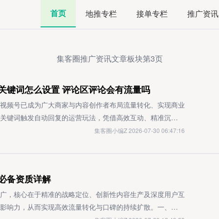
首页
地推专栏
接单专栏
推广资讯
集客圈推广资讯文章板块第3页
关键词怎么设置 评论区评论会有流量吗
视频号已成为广大商家与内容创作者布局流量转化、实现商业
关键词触发自动回复的运营玩法，凭借高效互动、精准沉淀用
增收的核心手段，也为视频号精细化运营开辟了全新的增长空
集客圈小编Z 2026-07-30 06:47:16
动回复？需要说明的是，该功能目前并非微信视频号的官方原
配置。青豆云（https://www.qdy.com/）是一款专注
，覆盖抖音蓝V账号、全类型视频号、小红书专业号/企业号/
必备资质详解
管理评论与私信自动回复规则；运营者可自定义配置不同关键
作，能大幅提升运营效率、降低人力管理成本。同时平台支持
广，核心在于精准的战略定位、创新性内容生产及深度用户互
处理多平台账号的评论与私信诉求。想要了解更多实用功能，可
影响力，从而实现高效流量转化与口碑的持续扩散。一、品牌
试用。该功能的核心逻辑十分清晰：当用户在视频评论区发布